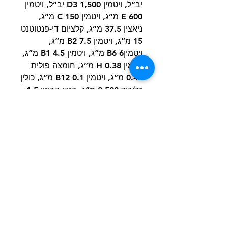
יב”ל, ויטמין D3 1,500 יב”ל, ויטמין
600 E מ”ג, ויטמין C 150 מ”ג,
ניאצין 37.5 מ”ג, קלציום די-פנטוטנט
15 מ”ג, ויטמין B2 7.5 מ”ג,
ויטמיןB6 6 מ”ג, ויטמין B1 4.5 מ”ג,
ויטמין H 0.38 מ”ג, חומצה פולית
0.45 מ”ג, ויטמין B12 0.1 מ”ג, כולין
כלוריד 2,500 מ”ג, בטא קרוטן 1.5
מ”ג, אבץ 163.8 מ”ג, מנגן 64.6
מ”ג, ברזל 58.3 מ”ג, נחושת 15.8
מ”ג, שמרי סלניום 0.00088 מ”ג, די
אל מתיונין 4,000 מ”ג, טאורין
1,000 מ”ג, ל-קרניטין 300 מ”ג.
תוספים אורגנולפטיים: תמצית תה
ירוק 100 מ”ג, תמצית רוזמרין. נוגדי
חמצון: תמצית טוקופרול משמנים
צמחיים.
משקל אריזה, תאריך תפוגה ומספר
אצווה מופיעים על גבי האריזה.