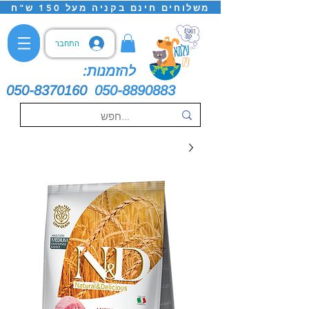
משלוחים חינם בקניה מעל 150 ש"ח
התחבר
להזמנות:
050-8370160
050-8890883