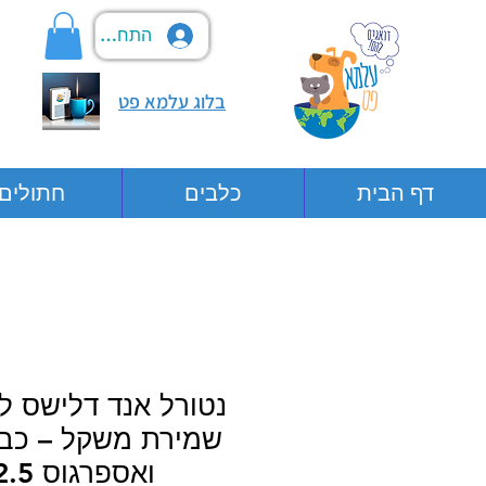
התחבר
בלוג עלמא פט
דף הבית
כלבים
חתולים
נטורל אנד דלישס לכ
שמירת משקל – כבש
ואספרגוס 2.5 ק”ג