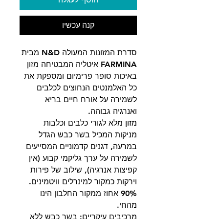
קנה עכשיו
סדרת המזונות המעולה N&D מבית
FARMINA איטליה המבטיחה מזון
באיכות סופר פרימיום ומספקת את
כל האלמנטים הנחוצים לכלבים
לשמירה על אורח חיים בריא
ואנרגיה גבוהה.
מזון מלא לגורי כלבים וכלבות
מניקות המכיל בשר כבש הגדל
במרעה, דגנים קדמוניים המסייעים
לשמירה על ערך גליקמי קבוע (אין
קפיצות אנרגיה), שילוב של פירות
וירקות כמקור למינרלים וויטמינים.
90% אחוז ממקור החלבון הינו
מהחי.
מרכיבים עיקריים: בשר כבש ללא