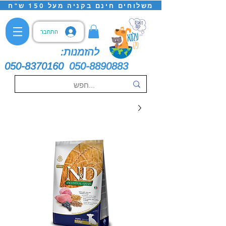
משלוחים חינם בקניה מעל 150 ש"ח
התחבר
להזמנות:
050-8370160
050-8890883