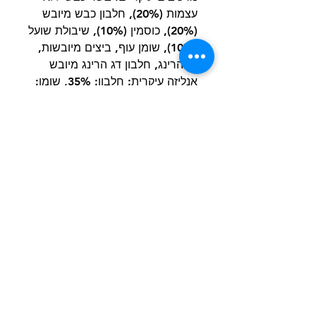
עצמות (20%), חלבון כבש מיובש
(20%), כוסמין (10%), שיבולת שועל
(10%), שומן עוף, ביצים מיובשות,
דג הרינג, חלבון דג הרינג מיובש
אנליזה עיקרית: חלבון: 35%, שומן:
20%, סיבים: 1.7%
קיים גם בגודל כופתיות המתאים
לכלבים מגזעים קטנים.
הרשם למועדון הלקוחות וקבל הצעות מדהימות
שליחה