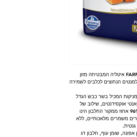
סדרת המזונות המעולה N&D מבית FARMINA איטליה המבטיחה מזון
מנטים הנחוצים לכלבים לשמירה
ת מניקות המכיל בשר כבש הגדל
נטי אוקסידנטים, שילוב של
פירות וירקות כמקור למינרלים וויטמינים. 96% אחוז ממקור החלבון הינו
, ללא חומרים משמרים מלאכותיים, ללא
גנטית.
ם: בשר כבש (24%), עמילן אפונה, שומן עוף, חלבון דג