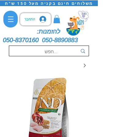
משלוחים חינם בקניה מעל 150 ש"ח
התחבר
להזמנות:
050-8370160
050-8890883