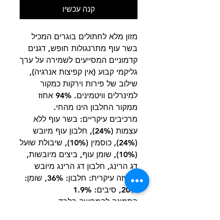
קנה עכשיו
מזון מלא לחתולים בוגרים המכיל
בשר עוף מתרנגולות חופש, דגנים
קדמוניים המסייעים לשמירה על ערך
גליקמי קבוע (אין קפיצות אנרגיה),
שילוב של פירות וירקות כמקור
למינרלים וויטמינים. 94% אחוז
ממקור החלבון הינו מהחי.
מרכיבים עיקריים: בשר עוף ללא
עצמות (24%), חלבון עוף מיובש
(24%), כוסמין (10%), שיבולת שועל
(10%), שומן עוף, ביצים מיובשות,
דג הרינג, חלבון דג הרינג מיובש
אנליזה עיקרית: חלבון: 36%, שומן:
20%, סיבים: 1.9%
התמונה להמחשה בלבד