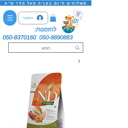
משלוחים חינם בקניה מעל 150 ש"ח
התחבר
להזמנות:
050-8370160
050-8890883