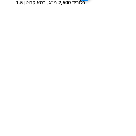
כלוריד 2,500 מ”ג, בטא קרוטן 1.5
מ”ג, אבץ 163.8 מ”ג, מנגן 64.6
מ”ג, ברזל 58.3 מ”ג, נחושת 15.8
מ”ג, שמרי סלניום 0.00088 מ”ג, די
אל מתיונין 4,000 מ”ג, טאורין
1,000 מ”ג, ל-קרניטין 300 מ”ג.
תוספים אורגנולפטיים: תמצית תה
ירוק 100 מ”ג, תמצית רוזמרין. נוגדי
חמצון: תמצית טוקופרול משמנים
צמחיים.
הרשם למועדון הלקוחות וקבל הצעות מדהימות
שליחה