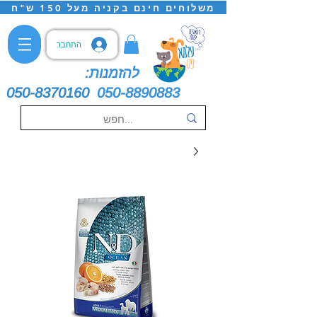
משלוחים חינם בקניה מעל 150 ש"ח
התחבר
להזמנות:
050-8370160
050-8890883