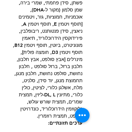
פשתן, סידן פחמתי, שמרי בירה,
שמן סלמון (מקור ל-DHA),
אוכמניות, חמוציות, גזר, ויטמינים
[תוסף ויטמין E, תוסף ויטמין A,
ניאצין, סידן פנטותנט, ריבופלבין,
פירידוקסין הידרוכלוריד, תיאמין
מונוניטרט, ביוטין, תוסף ויטמין B12,
תוסף ויטמין D3, חומצה פולית],
מינרלים [אבץ סולפט, אבץ חלבון,
חלבון ברזל, ברזל סולפט , חלבון
נחושת, סולפט נחושת, חלבון מנגן,
תחמוצת מנגן, יוד סידן, סלניט,
מלח, אשלגן כלורי, לציטין, כולין
כלורי, מתיונין DL, L-ליזין, תמצית
שמרים, תמצית שורש עולש,
גלוקוזמין הידרוכלוריד, כונדרויטין
סולפט, תמצית רוזמרין.
ערכים תזונתיים:
חלבון גולמי מינימום 25.0%