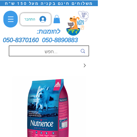
משלוחים חינם בקניה מעל 150 ש"ח
התחבר
להזמנות:
050-8370160
050-8890883