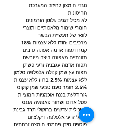
נוגדי חימצון לחיזוק המערכת
החיסונית
לא מכיל דגנים גלוטן הורמונים
חומרי שימור מלאכותיים ותוצרי
לוואי של תעשיית הבשר
מרכיבים :הודו ללא עצמות 18%
קמח תפוח אדמה אפונה סיבים
תזונתיים מאפונה ביצה מיובשת
תפוח אדמה עגבניה זרעי פשתן
תפוח עץ שמן קנולה אלפלפה סלמון
ללא עצמות 2.5% ברווז ללא עצמות
2.5% חומר טעם טבעי שמן קוקוס
גזר דלעת בננה אוכמניות חמוציות
פטל אדום ושחור פאפאיה אננס
אשכולית עדשים ברוקולי תרד גבינת
קוטג' זרעי אלפלפה דיקלציום
פוספט סידן פחמתי חומצה זרחתית
נתרן כלוריד אשלגן כלוריד אצות