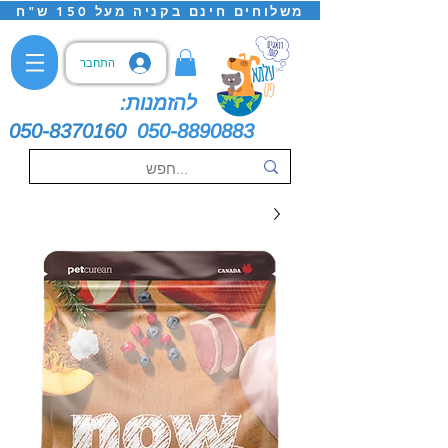
משלוחים חינם בקניה מעל 150 ש"ח
התחבר
להזמנות:
050-8370160
050-8890883