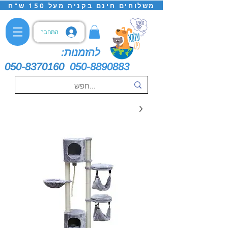
משלוחים חינם בקניה מעל 150 ש"ח
התחבר
להזמנות:
050-8370160
050-8890883