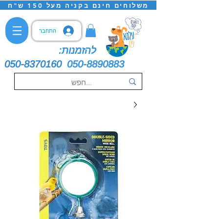
משלוחים חינם בקניה מעל 150 ש"ח
התחבר
להזמנות:
050-8370160
050-8890883