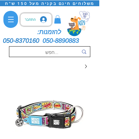
משלוחים חינם בקניה מעל 150 ש"ח
התחבר
להזמנות:
050-8370160
050-8890883