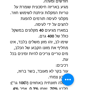
חודשים ומעלה.
מגיע באריזה חיסכונית שומרת על
טריות המקלות וניתנת לשימוש חוזר.
מקלוני לעיסה תורמים להפגת
לחצים על ידי לעיסה.
במארז מגיעים 40 מקלונים במשקל
כולל של 400 גרם.
שימו לב, זהו מזון משלים בלבד, אינו
מחליף את מזונו הקבוע של הכלב,
מים טריים צריכים להיות זמינים בכל
עת.
רכיבים:
עור בקר לא מעובד, בשר ברווז,
חלבון צמחי.
תכולה תזונתית באחוזים (ל100 גר’):
חלבון 70%, שומן 0.3%, אפר 4%,
סיבים 3%, רטיבות 14%
לאחר הפתיחה יש לאחסן במקום
קריר ויבש, יש להימנע לחלוטין מכל