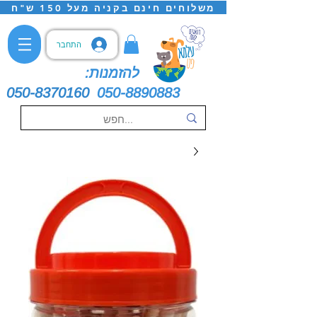
משלוחים חינם בקניה מעל 150 ש"ח
התחבר
להזמנות:
050-8370160
050-8890883