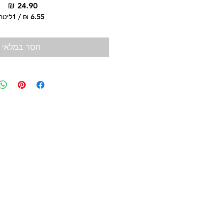
מח
/
1ליטר
‏6.55 ‏₪
לכל
1
חסר במלאי
Liter