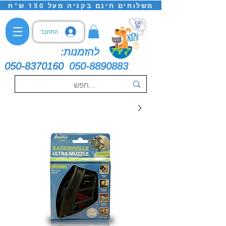
משלוחים חינם בקניה מעל 150 ש"ח
התחבר
להזמנות:
050-8370160
050-8890883