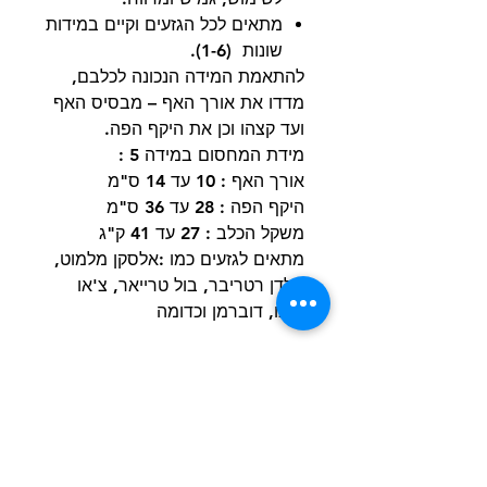
מתאים לכל הגזעים וקיים במידות
שונות (1-6).
להתאמת המידה הנכונה לכלבם,
מדדו את אורך האף – מבסיס האף
ועד קצהו וכן את היקף הפה.
מידת המחסום במידה 5 :
אורך האף : 10 עד 14 ס"מ
היקף הפה : 28 עד 36 ס"מ
משקל הכלב : 27 עד 41 ק"ג
מתאים לגזעים כמו :אלסקן מלמוט,
גולדן רטריבר, בול טרייאר, צ'או
צ'או, דוברמן וכדומה
הרשם למועדון הלקוחות וקבל הצעות מדהימות