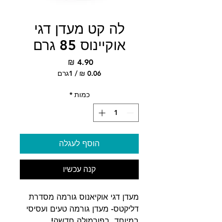
לה קט מעדן דגי
אוקיינוס 85 גרם
מחיר
/
1גרם
‏0.06 ‏₪
לכל
כמות
*
1
Gram
הוסף לעגלה
קנה עכשיו
מעדן דגי אוקיאנוס גורמה מסדרת
דליקטס- מעדן גורמה טעים ועסיסי
במיוחד, בפורמולה חדשה!