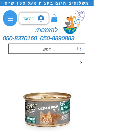
משלוחים חינם בקניה מעל 150 ש"ח
התחבר
להזמנות:
050-8370160
050-8890883