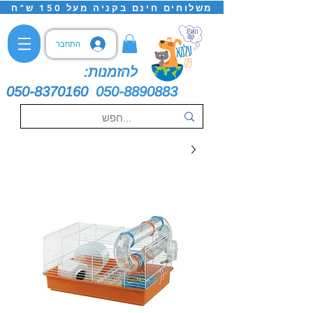
משלוחים חינם בקניה מעל 150 ש"ח
התחבר
להזמנות:
050-8370160
050-8890883