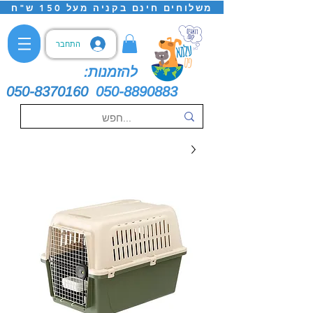
משלוחים חינם בקניה מעל 150 ש"ח
התחבר
להזמנות:
050-8370160
050-8890883