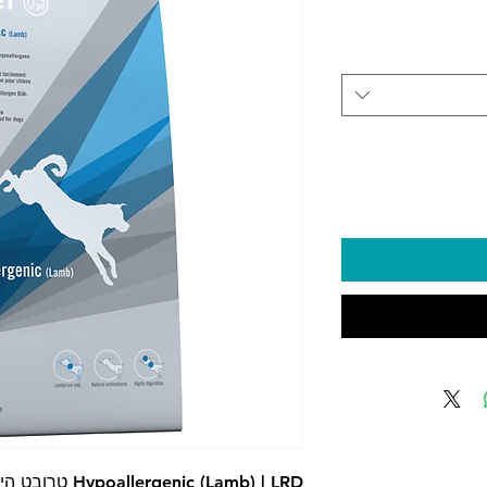
יר
enic (Lamb) | LRD