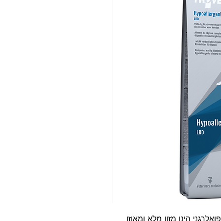
Hypoallerg טרובט היפואלרגני הינו מזון מלא ומאוזן