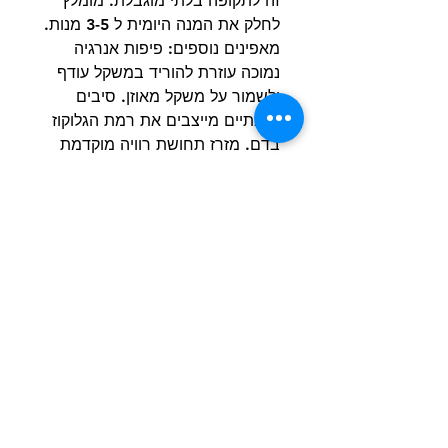
זה לתקופה בלתי מוגבלת. מומלץ
לחלק את המנה היומית ל 3-5 מנות.
מאפינים נוספים: פיפות אנרגיה
נמוכה עוזרת להוריד במשקל עודף
ולשמור על משקל מאוזן. סיבים
תזונתיים מייצבים את רמת הגלוקוז
בדם. מזרז תחושת רוויה מוקדמת
סיבים תזונתיים עוזרים למנוע
עצירות ושלשולים.
קישור לעמוד המוצר באתר היצרן
הרשם למועדון הלקוחות וקבל הצעות מדהימות
שליחה