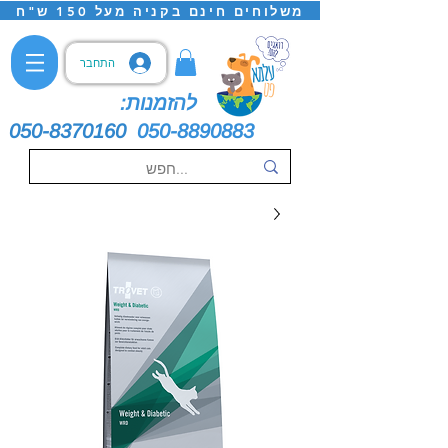
משלוחים חינם בקניה מעל 150 ש"ח
התחבר
להזמנות:
050-8370160
050-8890883