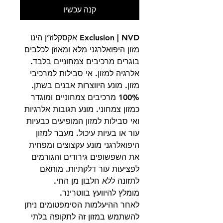
קנה עכשיו
Exclusion | NVD אקסקלוז’ן הינו
מזון היפואלרגני מלא ומאוזן לכלבים
בוגרים מרכיבים צמחוניים בלבד.
אלרגיה למזון. אי סבילות למרכיבי
מזון. מונע היווצרות אבנים בשתן.
100% מרכיבים צמחוניים ומוגדר
כמזון צמחוני. מונע תגובות אלרגיות
ואי סבילות למזון המופיעים כבעיות
עור או בעיות עיכול. מעבר למזון
היפואלרגני מונע עקצוצים ומפחית
את השפשופים גירודים והגורמים
לפציעות עור דלקתיות. מותאם
לתזונה ללא חלבון מן החי.
מומלץ להיוועץ בווטרינר.
לאחר ההיעלמות הסימפטומים ניתן
להשתמש במזון זה לתקופה בלתי