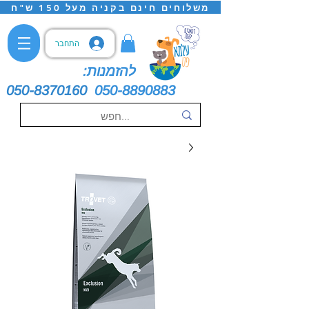
משלוחים חינם בקניה מעל 150 ש"ח
התחבר
להזמנות:
050-8370160
050-8890883