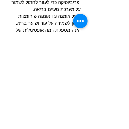
ופריביוטיקה כדי לעזור לחתול לשמור
על מערכת מעיים בריאה.
מכיל אומגה 3 ו אומגה 6 חומצות
שומן לשמירה על עור ושיער בריא.
הזנה מספקת רמה אופטימלית של
טאורין כדי לסייע בשמירה על תפקוד
תקין של תפקוד הלב ולראייה טובה.
קישור לעמוד המוצר באתר היצרן
הרשם למועדון הלקוחות וקבל הצעות מדהימות
שליחה