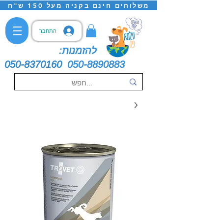
משלוחים חינם בקניה מעל 150 ש"ח
התחבר
להזמנות:
050-8370160
050-8890883