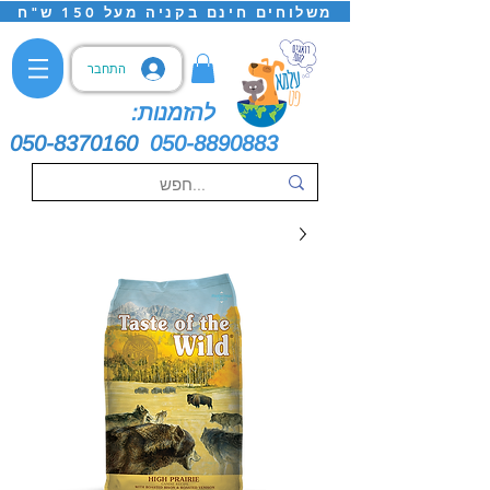
משלוחים חינם בקניה מעל 150 ש"ח
התחבר
להזמנות:
050-8370160
050-8890883