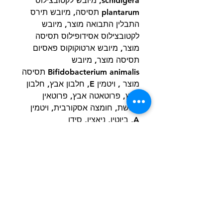
schidigera, מיובש לקטובצילוס
plantarum תסיסה, מיובש תירס
התבלין התבואה מוצר, מיובש
לקטובצילוס אסידופילוס תסיסה
מוצר, מיובש ארטוקוקוס פאסיום
תסיסה מוצר, מיובש
Bifidobacterium animalis תסיסה
מוצר , ויטמין E, חלבון אבץ, חלבון
אבץ, פרוטאטה אבץ, פרוטאין
נחושת, חומצה אסקורבית, ויטמין
A, ביוטין, ניאצין, סידן
pantothenate, sulfate מנגן,
selenite נתרן, פירידוקסין
hydrochloride (ויטמין B6), תוספת
ויטמין B12, ribofl אבין (ויטמין B2),
ויטמין D, חומצה פולית.