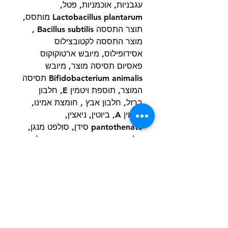
עגבניות, אוכמניות, פטל,
Lactobacillus plantarum מותסס,
תוצר התססה Bacillus subtilis ,
מוצר התססה לקטובצילוס
אסידופילוס, מיובש ארטוקוקוס
פאסיום תסיסה מוצר, מיובש
Bifidobacterium animalis תסיסה
המוצר, תוספת ויטמין E, חלבון
ברזל, חלבון אבץ , חומצת אמינו,
ויטמין A, ביוטין, ניאצין,
pantothenate סידן, סולפט מנגן,
סלניט נתרן, פירידוקסין הידרוכלוריד
(ויטמין B6), תוספת ויטמין B12,
riboflavin (ויטמין B2), תוספת
ויטמין D, חומצה פולית. מכיל מקור
של מיקרואורגניזמים חיים, באופן
טבעי.