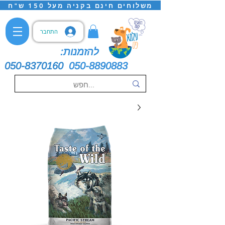
משלוחים חינם בקניה מעל 150 ש"ח
התחבר
להזמנות:
050-8370160
050-8890883