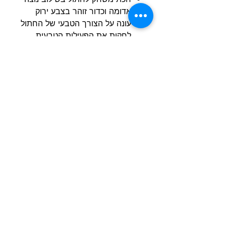
אדומה וכדור זוהר בצבע ירוק
עונה על הצורך הטבעי של החתול
לחקות את הפעילות הטבעית ,
צייד ודייג
דגם HF2104
הרשם למועדון הלקוחות וקבל הצעות מדהימות
שליחה
חנות
מידע
שימושי
כלבים
הסיפור שלנו