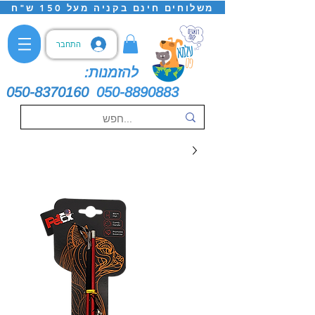
משלוחים חינם בקניה מעל 150 ש"ח
התחבר
להזמנות:
050-8370160
050-8890883