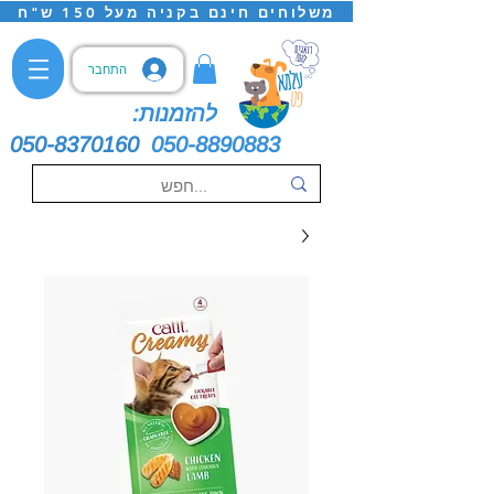
משלוחים חינם בקניה מעל 150 ש"ח
התחבר
להזמנות:
050-8370160
050-8890883