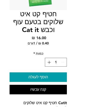
חטיף קט איט
שלוקים בטעם עוף
וכבש Cat it
מחיר
/
1גרם
‏0.40 ‏₪
לכל
כמות
*
1
Gram
הוסף לעגלה
קנה עכשיו
Catit חטיף קט איט שלוקים