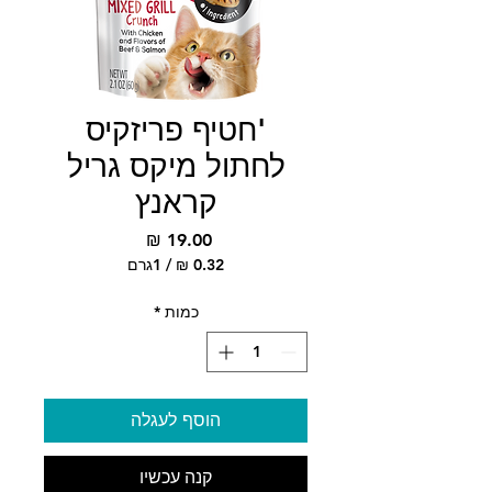
'חטיף פריזקיס
לחתול מיקס גריל
קראנץ
מחיר
/
1גרם
‏0.32 ‏₪
לכל
כמות
*
1
Gram
הוסף לעגלה
קנה עכשיו