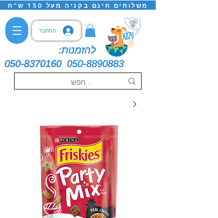
משלוחים חינם בקניה מעל 150 ש"ח
התחבר
להזמנות:
050-8370160
050-8890883