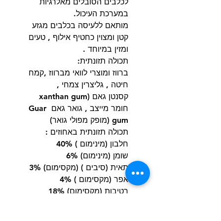
לכלבים הסובלים מאלרגיות
במערכת העיכול.
מותאם ללעיסה בכלבים מגזע
קטן ומצוין כחטיף אילוף , טעים
ומזין במיוחד .
תכולה תזונתית:
ברווז ומוצרי לוואי מברווז ,קמח
חיטה , גליצרין צמחי ,
קסנטן גאם (xanthan gum
חומר מייצב , גואר גאם Guar
gum (מופק מפולי גואר)
תכולה תזונתית באחוזים :
חלבון (מינימום ) 40%
שומן (מינימום) 6%
תאית (סיבים ) (מקסימום) 3%
אפר (מקסימום ) 4%
רטיבות (מקסימום) 18%