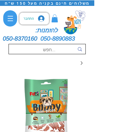
משלוחים חינם בקניה מעל 150 ש"ח
התחבר
להזמנות:
050-8370160
050-8890883