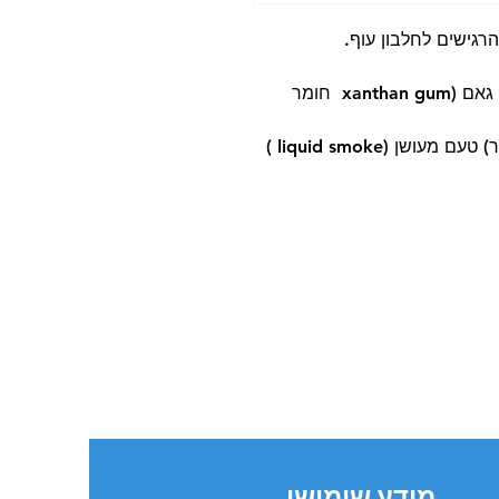
רגישים לחלבון עוף.
קמח חיטה, סלמון ,גליצרין צמחי קסנטן גאם (xanthan gum חומר
מידע שימושי