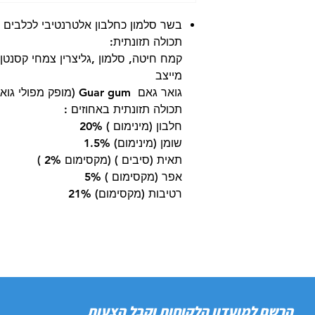
בשר סלמון כחלבון אלטרנטיבי לכלבים ה
תכולה תזונתית:
מייצב
גואר גאם Guar gum (מופק מפולי גואר) טעם מעושן (liquid smoke )
תכולה תזונתית באחוזים :
חלבון (מינימום ) 20%
שומן (מינימום) 1.5%
תאית (סיבים ) (מקסימום 2% )
אפר (מקסימום ) 5%
רטיבות (מקסימום) 21%
הרשם למועדון הלקוחות וקבל הצעות