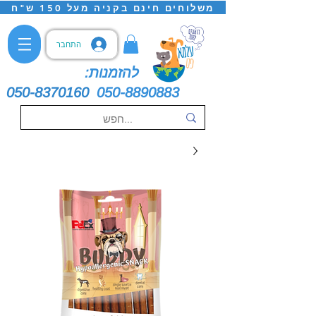
משלוחים חינם בקניה מעל 150 ש"ח
התחבר
להזמנות:
050-8370160
050-8890883