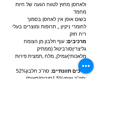
ולאחסן מחוץ לטווח הגעה של חיות
מחמד
בשום אופן אין לאחסן בסמוך
לחומרי ניקיון , תרופות ומוצרים בעלי
ריח חזק
מרכיבים:
עוף חלבון מן הצומח
גליצריןסורביטול (ממתיק
מלאכותי)עמילן, מלח ,תמצית פירות
ים.
ערכים תזונתיים:
סה"כ חלבון52%
;סה"כ שומן1.5%סיבים(תאית)
0.5%;אפר6.0%;רטיבות (לחות)
18%
***לא למאכל אדם !
חטיף לחתולים גרקי טיים נגיסי עוף
80 גרם