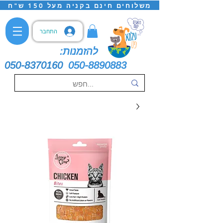
משלוחים חינם בקניה מעל 150 ש"ח
התחבר
להזמנות:
050-8370160
050-8890883