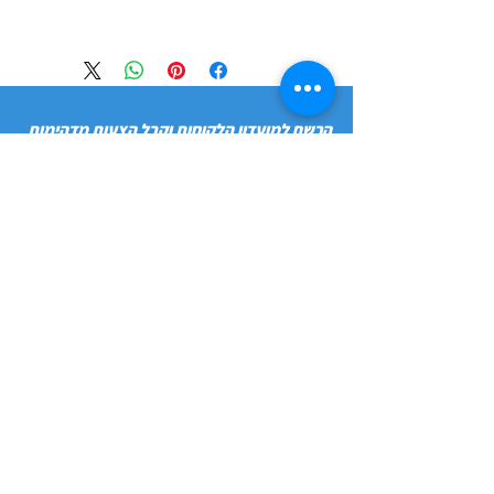
הרשם למועדון הלקוחות וקבל הצעות מדהימות
שליחה
חנות
מידע
שימושי
כלבים
הסיפור שלנו
חתולים
בלוג
משלוחים והחזרות
ציפורים
תקנון חנות
מכרסמים
הצהרת נגישות