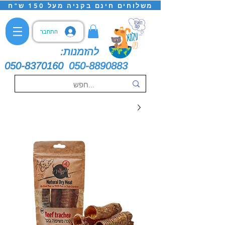
משלוחים חינם בקניה מעל 150 ש"ח
התחבר
להזמנות:
050-8370160
050-8890883