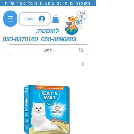
משלוחים חינם בקניה מעל 150 ש"ח
התחבר
להזמנות:
050-8370160
050-8890883