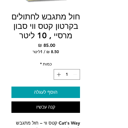
חול מתגבש לחתולים
בקרטון קטס ווי סבון
מרסיי , 10 ליטר
מחיר
/
1ליטר
‏8.50 ‏₪
לכל
כמות
*
1
Liter
הוסף לעגלה
קנה עכשיו
Cat's Way קטס ווי – חול מתגבש