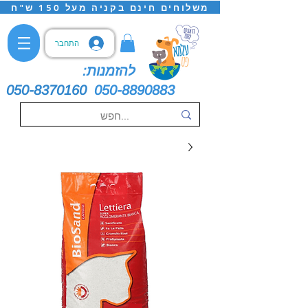
משלוחים חינם בקניה מעל 150 ש"ח
התחבר
להזמנות:
050-8370160
050-8890883