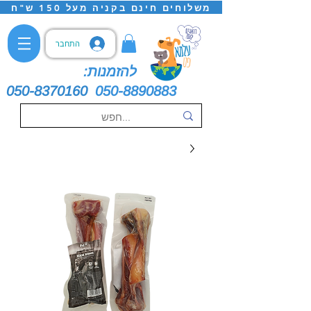
משלוחים חינם בקניה מעל 150 ש"ח
התחבר
להזמנות:
050-8370160
050-8890883