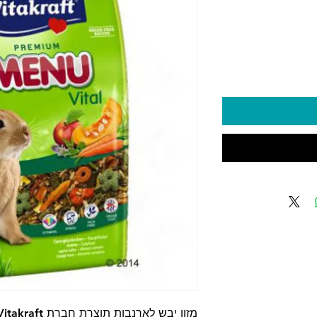
יר
מזון יבש לארנבות תוצרת חברת Vitakraft מגרמניה.