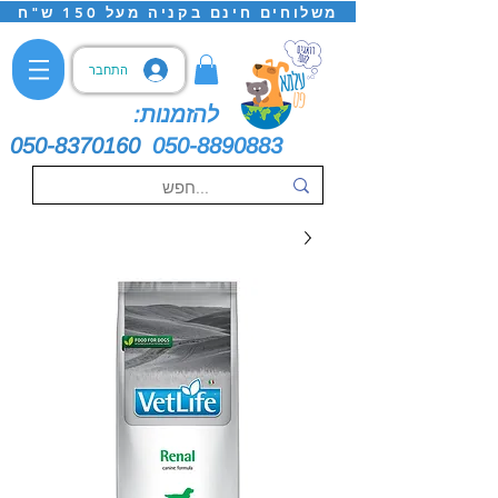
משלוחים חינם בקניה מעל 150 ש"ח
התחבר
להזמנות:
050-8370160
050-8890883