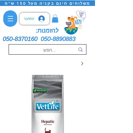
משלוחים חינם בקניה מעל 150 ש"ח
התחבר
להזמנות:
050-8370160
050-8890883