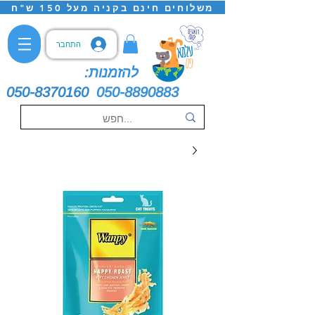
משלוחים חינם בקניה מעל 150 ש"ח
התחבר
להזמנות:
050-8370160
050-8890883