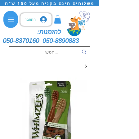
משלוחים חינם בקניה מעל 150 ש"ח
התחבר
להזמנות:
050-8370160
050-8890883