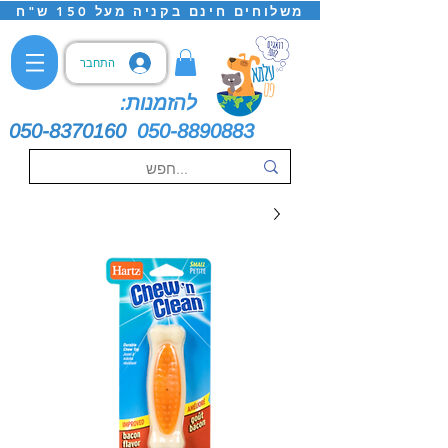
משלוחים חינם בקניה מעל 150 ש"ח
התחבר
להזמנות:
050-8370160
050-8890883