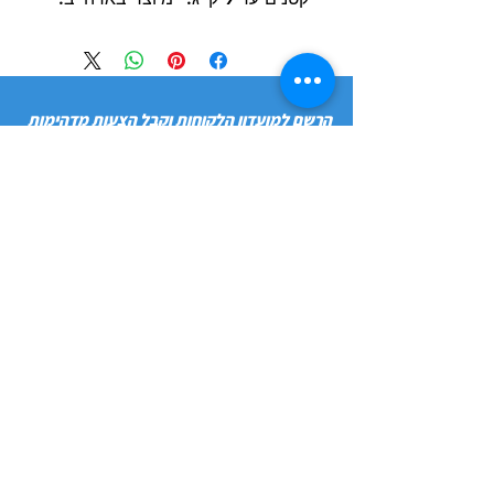
הרשם למועדון הלקוחות וקבל הצעות מדהימות
שליחה
חנות
מידע
שימושי
כלבים
הסיפור שלנו
חתולים
בלוג
משלוחים והחזרות
ציפורים
תקנון חנות
מכרסמים
הצהרת נגישות
מדיניות פרטיות