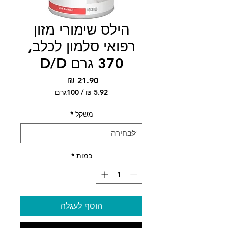
הילס שימורי מזון
רפואי סלמון לכלב,
370 גרם D/D
מחיר
/
100גרם
‏5.92 ‏₪
לכל
משקל
*
100
Grams
כמות
*
הוסף לעגלה