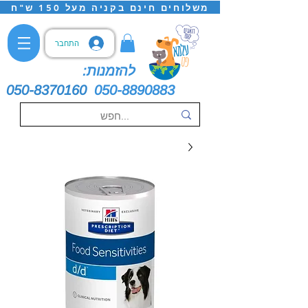
משלוחים חינם בקניה מעל 150 ש"ח
התחבר
להזמנות:
050-8370160
050-8890883