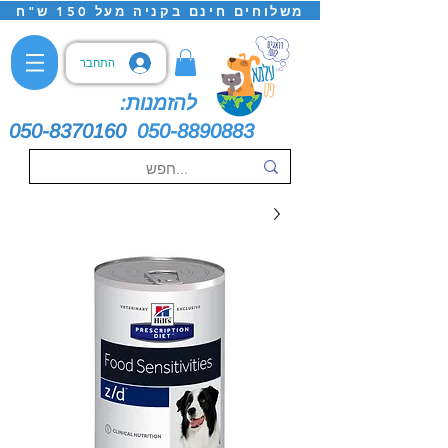
משלוחים חינם בקניה מעל 150 ש"ח
התחבר
להזמנות:
050-8370160
050-8890883