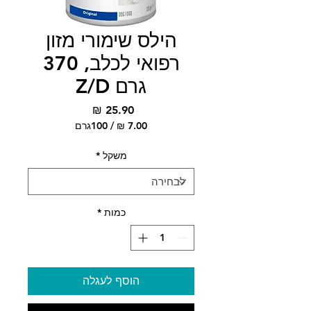
הילס שימורי מזון
רפואי לכלב, 370
גרם Z/D
מחיר
/
100גרם
‏7.00 ‏₪
לכל
משקל
*
100
Grams
כמות
*
הוסף לעגלה