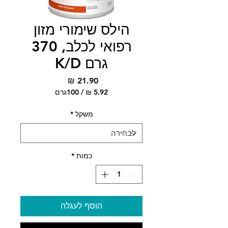
הילס שימורי מזון
רפואי לכלב, 370
גרם K/D
מחיר
/
100גרם
‏5.92 ‏₪
לכל
משקל
*
100
Grams
כמות
*
הוסף לעגלה