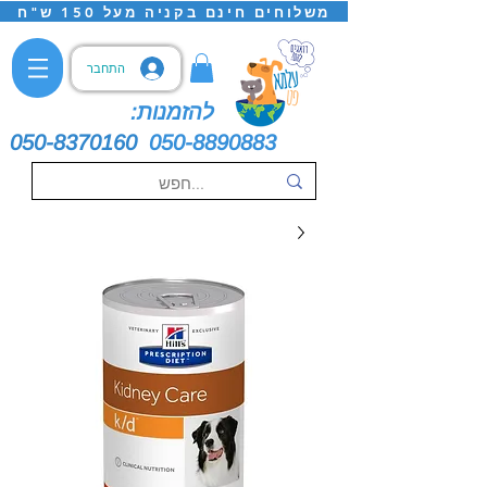
משלוחים חינם בקניה מעל 150 ש"ח
התחבר
להזמנות:
050-8370160
050-8890883