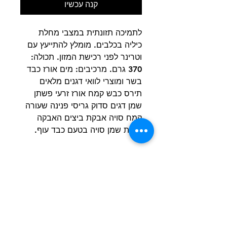
קנה עכשיו
לתמיכה תזונתית במצבי מחלת
כיליה בכלבים. מומלץ להתייעץ עם
וטרינר לפני רכישת המזון. תכולה:
370 גרם. מרכיבים: מים אורז כבד
בשר ומוצרי לוואי דגנים מלאים
תירס כבש קמח אורז זרעי פשתן
שמן דגים סדוק גריסי פנינה שעורה
קמח סויה אבקת ביצים האבקה
תאית שמן סויה בטעם כבד עוף.
הרשם למועדון הלקוחות וקבל הצעות מדהימות