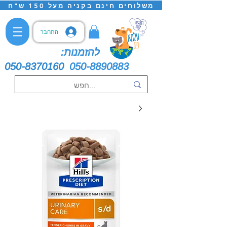
משלוחים חינם בקניה מעל 150 ש"ח
התחבר
להזמנות:
050-8370160
050-8890883