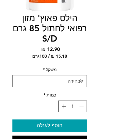
הילס פאוץ' מזון
רפואי לחתול 85 גרם
S/D
מחיר
/
100גרם
‏15.18 ‏₪
לכל
משקל
*
100
Grams
כמות
*
הוסף לעגלה