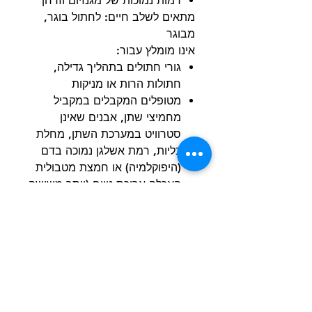
רמות נמוכות של מגנזיום וזרחן
מתאים לשלב חיים: לחתול בוגר,
מבוגר
אינו מומלץ עבור:
גורי חתולים בתהליך גדילה,
חתולות הרות או מניקות
מטופלים המקבלים במקביל
מחמיצי שתן, אבנים שאינן
סטרוויט במערכת השתן, מחלת
כליות, רמת אשלגן נמוכה בדם
(היפוקלמיה) או חמצת מטבולית
האכלה ארוכת טווח (יותר משישה
חודשים) ללא ניטור של מאזן
חומצה-בסיס (עקב תכונות של
החמצת שתן)
מזון ייעודי – יש להיוועץ בווטרינר
טרם השימוש