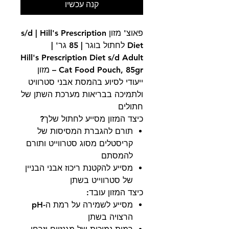
קנה עכשיו
פאוצ' מזון s/d | Hill's Prescription
Diet לחתול בוגר | 85 גר' |
Hill's Prescription Diet s/d Adult
Cat Food Pouch, 85gr – מזון
ייעודי לסיוע בהמסת אבני סטרוויט
ולתמיכה בבריאות מערכת השתן של
חתולים
כיצד המזון מסייע לחתול שלך?
תורם להגברת המסיסות של
קריסטלים מסוג סטרווייט ותורם
להמסתם
מסייע להקטנת ריכוז אבני הבניין
של סטרווייט בשתן
כיצד המזון עובד:
מסייע לשמירה על רמת ה-pH
הרצויה בשתן