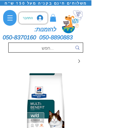
משלוחים חינם בקניה מעל 150 ש"ח
התחבר
להזמנות:
050-8370160
050-8890883