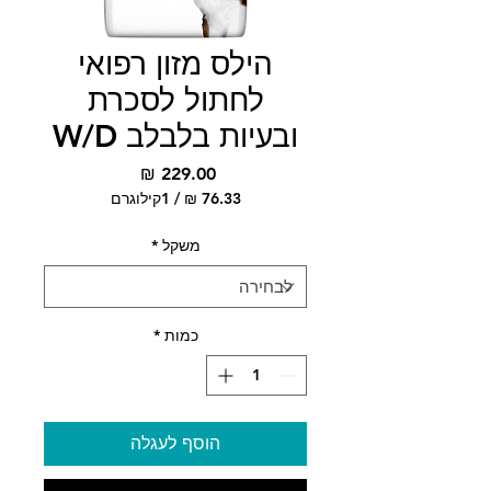
הילס מזון רפואי
לחתול לסכרת
ובעיות בלבלב W/D
מחיר
/
1קילוגרם
‏76.33 ‏₪
לכל
משקל
*
1
Kilogram
כמות
*
הוסף לעגלה