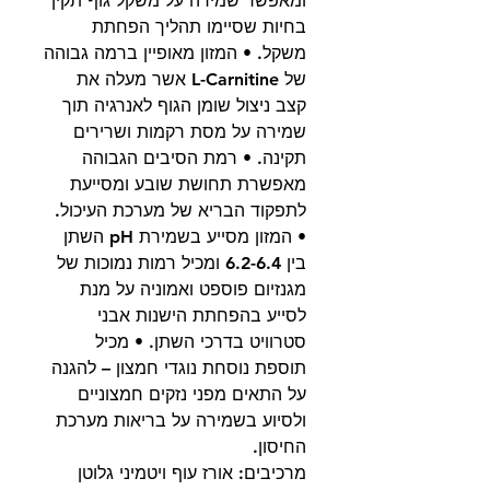
ומאפשר שמירה על משקל גוף תקין
בחיות שסיימו תהליך הפחתת
משקל. • המזון מאופיין ברמה גבוהה
של L-Carnitine אשר מעלה את
קצב ניצול שומן הגוף לאנרגיה תוך
שמירה על מסת רקמות ושרירים
תקינה. • רמת הסיבים הגבוהה
מאפשרת תחושת שובע ומסייעת
לתפקוד הבריא של מערכת העיכול.
• המזון מסייע בשמירת pH השתן
בין 6.2-6.4 ומכיל רמות נמוכות של
מגנזיום פוספט ואמוניה על מנת
לסייע בהפחתת הישנות אבני
סטרוויט בדרכי השתן. • מכיל
תוספת נוסחת נוגדי חמצון – להגנה
על התאים מפני נזקים חמצוניים
ולסיוע בשמירה על בריאות מערכת
החיסון.
מרכיבים: אורז עוף ויטמיני גלוטן