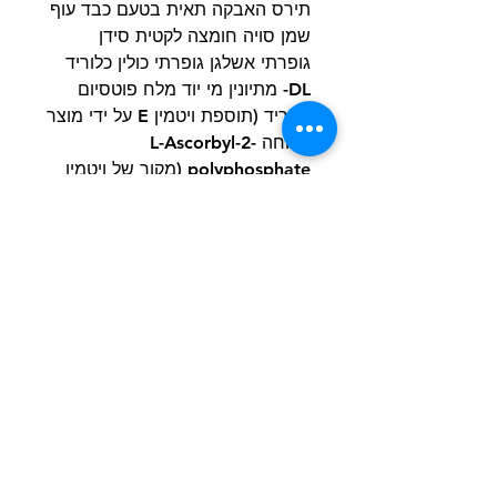
תירס האבקה תאית בטעם כבד עוף
שמן סויה חומצה לקטית סידן
גופרתי אשלגן גופרתי כולין כלוריד
DL- מתיונין מי יוד מלח פוטסיום
כלוריד (תוספת ויטמין E על ידי מוצר
ארוחה L-Ascorbyl-2-
polyphosphate (מקור של ויטמין
C) תוסף ניאצין תיאמין
mononitrate ויטמין A מוסף
Pantothenate סידן תוספת
ריבופלבין ביוטין ויטמין B12
פירידוקסין הידרוכלוריד חומצה
פולית תוסף ויטמין D3) טאורין
מינרלים (ברזל סולפט תחמוצת אבץ
נחושת סולפט מנגן אוקסיד סידן
Iodate נתרן סלניט) ל-קרניטין
טוקופרול לרעננות בטא קרוטן חומרי
טעם טבעי.