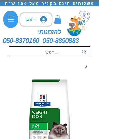
משלוחים חינם בקניה מעל 150 ש"ח
התחבר
להזמנות:
050-8370160
050-8890883