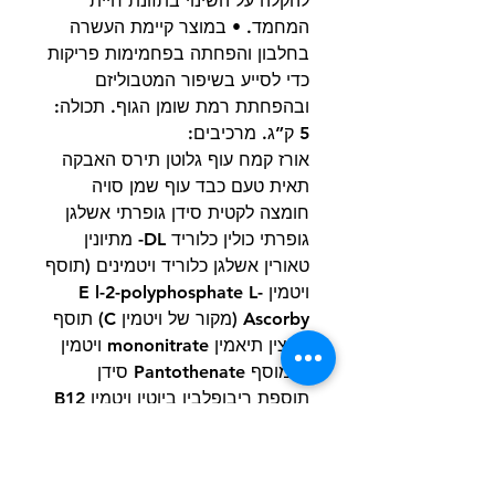
להקלה על השינוי בתזונת חיית
המחמד. • במוצר קיימת העשרה
בחלבון והפחתה בפחמימות פריקות
כדי לסייע בשיפור המטבוליזם
ובהפחתת רמת שומן הגוף. תכולה:
5 ק”ג. מרכיבים:
אורז קמח עוף גלוטן תירס האבקה
תאית טעם כבד עוף שמן סויה
חומצה לקטית סידן גופרתי אשלגן
גופרתי כולין כלוריד DL- מתיונין
טאורין אשלגן כלוריד ויטמינים (תוסף
ויטמין E l-2-polyphosphate L-
Ascorby (מקור של ויטמין C) תוסף
ניאצין תיאמין mononitrate ויטמין
A מוסף Pantothenate סידן
תוספת ריבופלבין ביוטין ויטמין B12
פירידוקסין הידרוכלוריד חומצה
פולית תוסף ויטמין D3) מי יוד מלח
ל-קרניטין מינרלים (ברזל סולפט