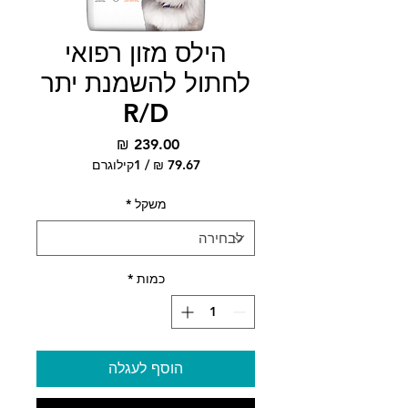
הילס מזון רפואי
לחתול להשמנת יתר
R/D
מחיר
/
1קילוגרם
‏79.67 ‏₪
לכל
משקל
*
1
Kilogram
כמות
*
הוסף לעגלה