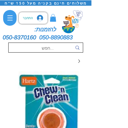
משלוחים חינם בקניה מעל 150 ש"ח
התחבר
להזמנות:
050-8370160
050-8890883