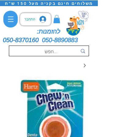
משלוחים חינם בקניה מעל 150 ש"ח
התחבר
להזמנות:
050-8370160
050-8890883