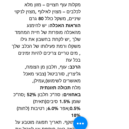
מקלות עוף חצויים – מזון מלא
לכלבים – מצוין לאילוף ,מצוין לניקוי
שיניים, משקל כולל 80 גרם
הוראות האכלה
: יש להימנע
מהאכלה מופרזת של חיית המחמד
שלך ,יש לקחת בחשבון את גילו
משקלו ורמת פעילותו של הכלב שלך
, מים טריים צריכים להיות זמינים
בכל עת
הרכב
:
עוף, חלבון מן הצומח,
גליצרין, סורביטול (צבעי מאכל
מאושרים לשימוש),עמילן,
מלח
תכולה תזונתית
באחוזים
:
סה”כ חלבון 52% ;סה”כ
שומן 1.5% סיבים(תאית)
0.5%;אפר 6.0%; רטיבות (לחות)
18%
פג תוקף. תאריך תפוגה מוטבע על