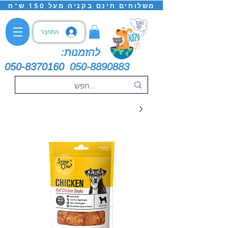
משלוחים חינם בקניה מעל 150 ש"ח
התחבר
להזמנות:
050-8370160
050-8890883